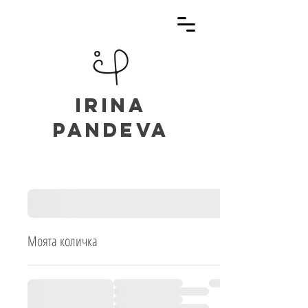
irina
pandeva
Моята количка